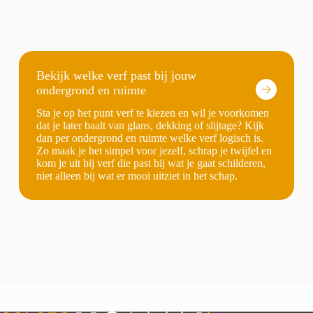
Bekijk welke verf past bij jouw
ondergrond en ruimte
Sta je op het punt verf te kiezen en wil je voorkomen
dat je later baalt van glans, dekking of slijtage? Kijk
dan per ondergrond en ruimte welke verf logisch is.
Zo maak je het simpel voor jezelf, schrap je twijfel en
kom je uit bij verf die past bij wat je gaat schilderen,
niet alleen bij wat er mooi uitziet in het schap.