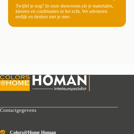
Twijfel je nog? In onze showroom zie je materialen,
kleuren en combinaties in het echt. We adviseren
eerlijk en denken met je mee.
Contactgegevens
Colors@Home Homan