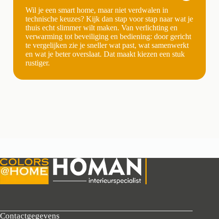
Wil je een smart home, maar niet verdwalen in
technische keuzes? Kijk dan stap voor stap naar wat je
thuis echt slimmer wilt maken. Van verlichting en
verwarming tot beveiliging en bediening: door gericht
te vergelijken zie je sneller wat past, wat samenwerkt
en wat je beter overslaat. Dat maakt kiezen een stuk
rustiger.
Contactgegevens