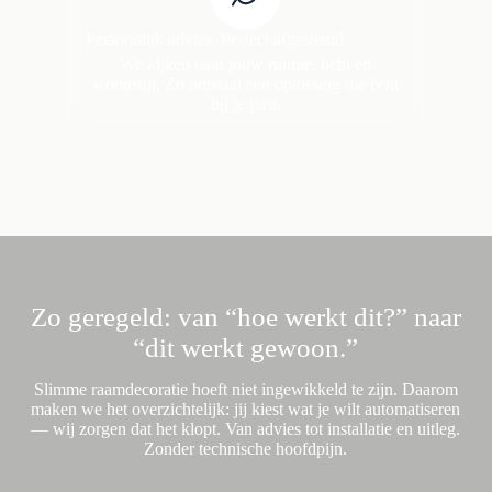
Persoonlijk advies. Perfect afgestemd.
We kijken naar jouw ruimte, licht en
woonstijl. Zo ontstaat een oplossing die écht
bij je past.
Zo geregeld: van “hoe werkt dit?” naar
“dit werkt gewoon.”
Slimme raamdecoratie hoeft niet ingewikkeld te zijn. Daarom
maken we het overzichtelijk: jij kiest wat je wilt automatiseren
— wij zorgen dat het klopt. Van advies tot installatie en uitleg.
Zonder technische hoofdpijn.